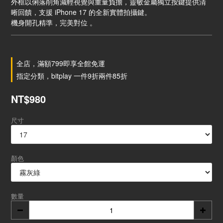
外框以俐落削角減輕視覺與重量負擔，靈敏金屬獨立按鍵提供清
晰回饋，支援 iPhone 17 的全新實體拍攝鍵。
機身開孔精準，完美對位 。
全店，滿額799即享全館免運
指定分類，bitplay 一件9折兩件85折
NT$980
尺寸
顏色
數量