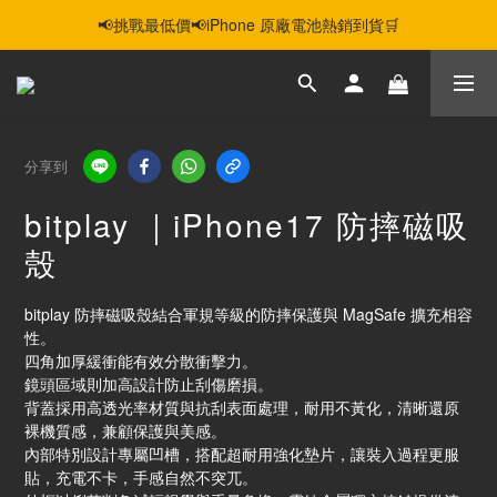
📢挑戰最低價📢iPhone 原廠電池熱銷到貨🛒
智慧購機，輕鬆省❣️二手機📱線上商城❣️
智慧購機，輕鬆省❣️二手機📱線上商城❣️
分享到
bitplay ｜iPhone17 防摔磁吸
殼
bitplay 防摔磁吸殼結合軍規等級的防摔保護與 MagSafe 擴充相容
性。
四角加厚緩衝能有效分散衝擊力。
鏡頭區域則加高設計防止刮傷磨損。
背蓋採用高透光率材質與抗刮表面處理，耐用不黃化，清晰還原
裸機質感，兼顧保護與美感。
內部特別設計專屬凹槽，搭配超耐用強化墊片，讓裝入過程更服
貼，充電不卡，手感自然不突兀。