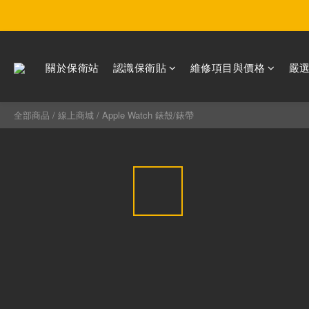
關於保衛站
認識保衛貼
維修項目與價格
嚴
全部商品
/
線上商城
/
Apple Watch 錶殼/錶帶