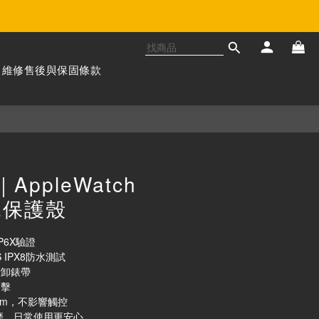
維修售後與保固條款
立即購買
z｜AppleWatch
水保護殼
P6X驗證
 IPX8防水測試
拆卸錶帶
衝擊
mm，不影響觸控
磨，日常使用更安心