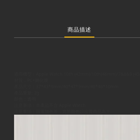
商品描述
適用機型：Apple Watch 10th (42mm)/10th(46mm)/7&8&9 (4
材質：PC+鋼化膜
產品尺寸：37*43*9mm/40*47*9mm/40*46*10mm
產品重量: 2g
顏色：透明
注意事項：本產品不含 Apple Watch
注意事項：因電腦色差，實際顏色以出貨商品為主