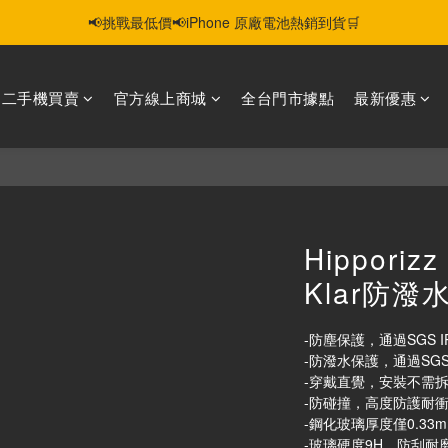
📢挑戰最低價📢iPhone 原廠電池熱銷到貨🛒
智慧購機，輕鬆省❣️二手機📱線上商城❣️
智慧購機，輕鬆省❣️二手機📱線上商城❣️
選二手機買賣
官方線上商城
全台門市據點
最新優惠
Hipporiz
Klar防潑
-防塵保護，通過SGS I
-防潑水保護，通過SGS
-穿戴直覺，安裝不需
-防碰撞，高度防護耐
-鋼化玻璃厚度僅0.33
-玻璃硬度9H，防刮耐