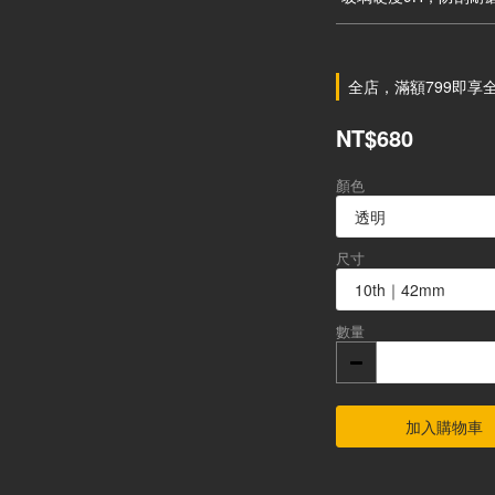
全店，滿額799即享
NT$680
顏色
尺寸
數量
加入購物車