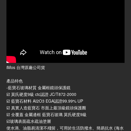
iMos 台灣原廠公司貨
產品特色
-藍寶石玻璃材質 金屬框鏡頭保護鏡
☑️ 莫氏硬度9級 ctc認證 JC/T872-2000
☑️ 藍寶石材料 AI2O3 EGA認證99.99% UP
☑️ 真實人造藍寶石 市面上最頂級鏡頭保護圈
☑️ 全覆蓋 金屬邊框 藍寶石玻璃 莫氏硬度9級
☑️玻璃表面疏水疏油塗層
使水滴、油脂易清潔不殘留，可用於生活防撥水、簡易抗水 (海水