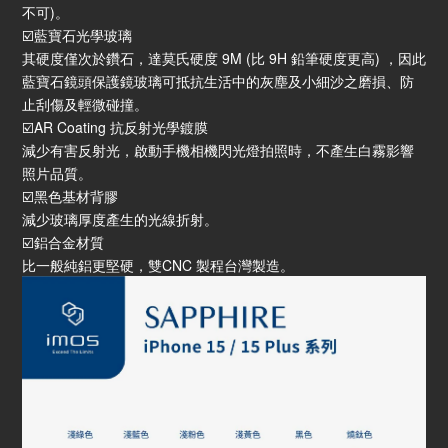
不可)。
☑️藍寶石光學玻璃
其硬度僅次於鑽石，達莫氏硬度 9M (比 9H 鉛筆硬度更高) ，因此
藍寶石鏡頭保護鏡玻璃可抵抗生活中的灰塵及小細沙之磨損、防
止刮傷及輕微碰撞。
☑️AR Coating 抗反射光學鍍膜
減少有害反射光，啟動手機相機閃光燈拍照時，不產生白霧影響
照片品質。
☑️黑色基材背膠
減少玻璃厚度產生的光線折射。
☑️鋁合金材質
比一般純鋁更堅硬，雙CNC 製程台灣製造。