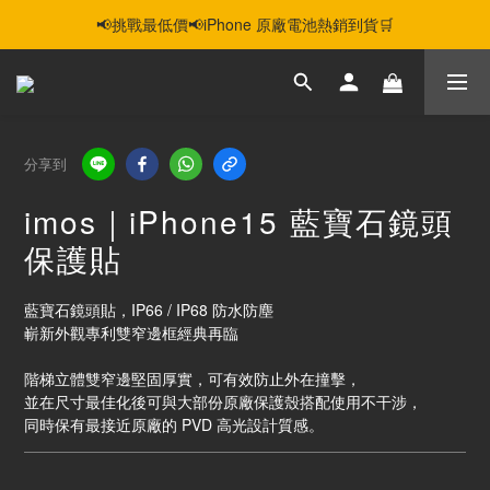
📢挑戰最低價📢iPhone 原廠電池熱銷到貨🛒
智慧購機，輕鬆省❣️二手機📱線上商城❣️
智慧購機，輕鬆省❣️二手機📱線上商城❣️
分享到
imos｜iPhone15 藍寶石鏡頭
保護貼
藍寶石鏡頭貼，IP66 / IP68 防水防塵
嶄新外觀專利雙窄邊框經典再臨
階梯立體雙窄邊堅固厚實，可有效防止外在撞擊，
並在尺寸最佳化後可與大部份原廠保護殼搭配使用不干涉，
同時保有最接近原廠的 PVD 高光設計質感。