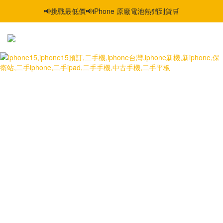
📢挑戰最低價📢iPhone 原廠電池熱銷到貨🛒
智慧購機，輕鬆省❣️二手機📱線上商城❣️
智慧購機，輕鬆省❣️二手機📱線上商城❣️