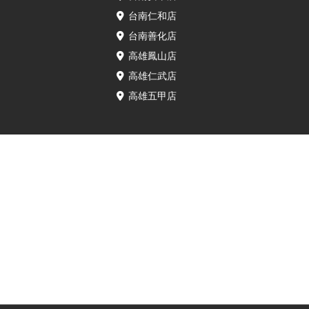
台南仁和店
台南善化店
高雄鳳山店
高雄仁武店
高雄五甲店
⚠️服務揭露說明⚠️
• 本服務由已通過IRP認證的保衛站門市所提供。所使用零件為透過獨立維修中
心方案取得，官方對本次維修行為與所用零件不負責任。維修保固與後續服務
由已通過IRP認證的保衛站門市全權提供。
• 裝置如已拆機、非由官方授權通路維修，原廠保固即可能失效。若原故障屬人
為因素、外力損壞、水氣滲入或其他保固外情形，亦不在保固範圍內。