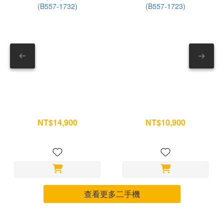
全排乾 耳塞清洗後，把開口朝下。 可放在乾布上輕拍排水。
求，歡
確保內部沒有積水。 — 8. 安裝回耳機 確認耳塞乾燥後，再
對準卡槽壓回。 安裝完成可稍微拉一下確認固定。 --- 第三部
分｜充電盒別只擦外面 充電盒常被忽略，但其實最容易積灰。
尤其底部充電孔與內部接點。 9. 清潔充電盒外觀 先用乾布擦
拭。 若有油污，再用微量酒精輔助。 不要讓液體跑進縫隙。
— 10. 清理充電孔 充電速度變慢、不容易充進去時，可以檢查
充電孔。 使用乾燥軟毛刷輕刷即可。 請避免： ✕ 金屬工具 ✕
iPad 11 (A16) 256G wifi 銀
iPad mini 6 64G WiFi 星光色
牙籤 ✕ 壓縮空氣 — 11. 清潔盒內接觸位置 打開充電盒。 使
(B557-1732)
(B557-1723)
NT$14,900
NT$10,900
用乾棉花棒清潔耳機放置處與金屬接點。 不要使用濕紙巾或液
NT$15,700
NT$11,500
體。 完成後確認完全乾燥。 --- AirPods Pro 保養小技巧，延
長使用壽命 ✓ 運動完先擦乾再收進盒內 ✓ 不要放在高溫車內
✓ 不建議戴著洗澡 ✓ 每週做一次簡單除塵 ✓ 每月做一次完整清
潔 其實耳機不需要頻繁深層清潔，只要養成定期保養習慣，就
能讓耳機維持乾淨、音質穩定，也比較不容易出現充電接觸不良
查看更多二手機
或降噪效果下降的問題。※門市體驗 歡迎前往全台保衛站門
市，現場體驗產品質感與不同款式！ 📍 全台門市據點 →
https://guardstation.tw/全台門市一覽 若您的手機有任何維修