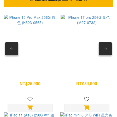
氣體或吹風機 --- 第一部分｜AirPods Pro 耳機本體怎麼清？
之外，相
耳機本體最需要注意的地方，就是揚聲器與麥克風位置。 如果
18
方法錯誤，反而可能讓灰塵越清越深。 1. 先處理表面髒污 如
性更進一步提升。
果耳機有汗水、粉底、指紋或油污，可先用乾淨柔軟布擦拭。
本，也成為
遇到較頑固的污漬，再用布稍微沾濕清水後清潔。 重點是布微
根據目前市場預測： iP
濕即可，不要滴水。 — 2. 清除網罩灰塵與耳垢 看到耳機網
18 Pro 
罩卡東西，不要直接摳。 建議使用： • 乾棉花棒 或 • 軟毛刷
布資
以單方向輕刷方式慢慢帶走髒污。 不要來回摩擦，也不要用力
高。 AI 時代來臨，消費者願意買單嗎？ 當手機價格逐漸邁向 5
壓。 — 3. 外部消毒清潔 如果想清掉表面細菌，可以用少量
萬元
酒精沾在超細纖維布上。 只擦耳機外殼即可。 記得避開： ⚠
將成為未來市場
揚聲器孔 ⚠ 麥克風孔 ⚠ 底部充電接點 — 4. 完全乾燥再收納
來真
iPhone 15 Pro Max 256G 原
iPhone 17 pro 256G 藍色
清潔後不要急著放回充電盒。 建議自然放置一段時間，確認沒
受；反
色 (K323-0565)
(M97-0732)
有殘留濕氣再使用。 --- 第二部分｜AirPods Pro 耳塞其實最容
迎前往
NT$25,900
NT$34,900
NT$28,500
NT$36,700
易藏髒 很多人只擦耳機，卻忽略耳塞。 但耳塞每天直接接觸耳
台門市據
朵，是最容易累積耳垢的位置。 5. 拆下耳塞 雙手抓住耳塞邊
機有
緣。 輕拉即可拆除。 不要扭轉硬拔。 — 6. 用清水沖洗 耳塞
站，您的3
可以單獨清洗。 直接用清水沖即可。 不要加入： ✕ 洗碗精 ✕
In
洗髮精 ✕ 酒精 ✕ 清潔劑 避免影響矽膠材質。 — 7. 把水分完
iPa