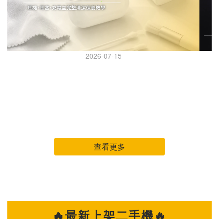
2026-07-15
AirPods Pro 怎麼清？耳機、耳塞、充電盒完整清潔保
AI 
養教學
AirPods Pro 怎麼清？耳機、耳塞、充電盒完整清潔保養教
iPhone 
學 AirPods Pro 幾乎天天戴，但很多人都是等到耳機變黃、音
可能得先做
量變小、降噪怪怪的，才想到要清潔。 其實耳機長時間接觸耳
年登場
垢、皮脂、汗水與灰塵，不只影響外觀，也可能讓聲音變悶、充
台灣
電異常，甚至縮短使用壽命。 這篇整理 AirPods Pro 日常清潔
列機種。 究竟是哪些因素
查看更多
重點，教你正確清潔耳機本體、耳塞與充電盒，讓耳機維持乾
因。 原因一：AI 浪潮帶動記憶體成本飆升 全球 AI 產業快速發
淨、好聽又耐用。 清潔 AirPods Pro 前，先準備這幾樣工具 開
展，
始前先準備簡單工具，不需要買專業設備： ✔ 超細纖維布（眼
部分
鏡布即可） ✔ 棉花棒（保持乾燥） ✔ 軟毛刷（軟毛牙刷也可
子產品面臨成本增
以） ✔ 清水 ✔ 少量 75% 酒精（僅擦拭外殼） 建議避免使用：
級，未
🔥最新上架二手機🔥
✕ 衛生紙（容易掉棉絮） ✕ 酒精直接噴灑 ✕ 尖銳物品 ✕ 高壓
升整體硬體成本。 原因