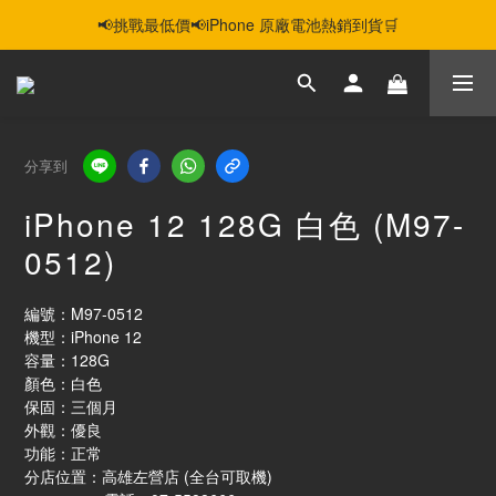
📢挑戰最低價📢iPhone 原廠電池熱銷到貨🛒
智慧購機，輕鬆省❣️二手機📱線上商城❣️
智慧購機，輕鬆省❣️二手機📱線上商城❣️
分享到
iPhone 12 128G 白色 (M97-
0512)
編號：M97-0512
機型：iPhone 12
容量：128G
顏色：白色
保固：三個月
外觀：優良
功能：正常 
分店位置：高雄左營店 (全台可取機)