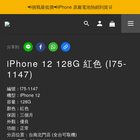
📢挑戰最低價📢iPhone 原廠電池熱銷到貨🛒
智慧購機，輕鬆省❣️二手機📱線上商城❣️
智慧購機，輕鬆省❣️二手機📱線上商城❣️
分享到
iPhone 12 128G 紅色 (I75-
1147)
編號：I75-1147
機型：iPhone 12
容量：128G
顏色：紅色
保固：三個月
外觀：優良
功能：正常 
分店位置：台南北門店 (全台可取機)