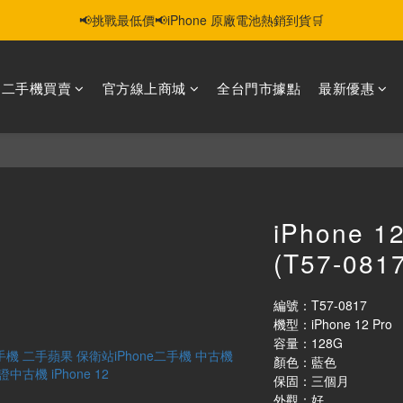
📢挑戰最低價📢iPhone 原廠電池熱銷到貨🛒
智慧購機，輕鬆省❣️二手機📱線上商城❣️
智慧購機，輕鬆省❣️二手機📱線上商城❣️
選二手機買賣
官方線上商城
全台門市據點
最新優惠
iPhone 1
(T57-0817
編號：T57-0817
機型：iPhone 12 Pro
容量：128G
顏色：藍色
保固：三個月
外觀：好