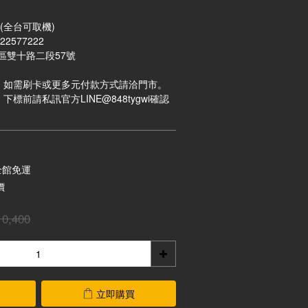
(全台可取機)
  電話：(02)22577222
區雙十路二段57號
，如需刷卡或更多元付款方式請洽門市。
標前請私訊官方LINE@848tygwi確認
全館免運
價
0,400
立即購買