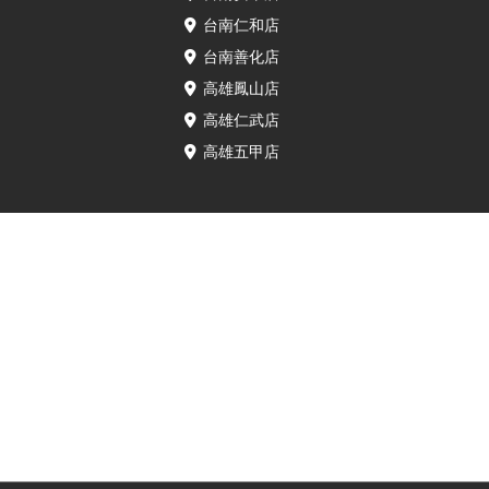
台南仁和店
台南善化店
高雄鳳山店
高雄仁武店
高雄五甲店
⚠️服務揭露說明⚠️
• 本服務由已通過IRP認證的保衛站門市所提供。所使用零件為透過獨立維修中
心方案取得，官方對本次維修行為與所用零件不負責任。維修保固與後續服務
由已通過IRP認證的保衛站門市全權提供。
• 裝置如已拆機、非由官方授權通路維修，原廠保固即可能失效。若原故障屬人
為因素、外力損壞、水氣滲入或其他保固外情形，亦不在保固範圍內。