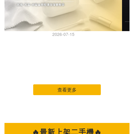
2026-07-15
AirPods Pro 怎麼清？耳機、耳塞、充電盒完整清潔保
AI 
養教學
AirPods Pro 怎麼清？耳機、耳塞、充電盒完整清潔保養教
iPhone 
學 AirPods Pro 幾乎天天戴，但很多人都是等到耳機變黃、音
可能得先做
量變小、降噪怪怪的，才想到要清潔。 其實耳機長時間接觸耳
年登場
垢、皮脂、汗水與灰塵，不只影響外觀，也可能讓聲音變悶、充
台灣
電異常，甚至縮短使用壽命。 這篇整理 AirPods Pro 日常清潔
列機種。 究竟是哪些因素
查看更多
重點，教你正確清潔耳機本體、耳塞與充電盒，讓耳機維持乾
因。 原因一：AI 浪潮帶動記憶體成本飆升 全球 AI 產業快速發
淨、好聽又耐用。 清潔 AirPods Pro 前，先準備這幾樣工具 開
展，
始前先準備簡單工具，不需要買專業設備： ✔ 超細纖維布（眼
部分
鏡布即可） ✔ 棉花棒（保持乾燥） ✔ 軟毛刷（軟毛牙刷也可
子產品面臨成本增
以） ✔ 清水 ✔ 少量 75% 酒精（僅擦拭外殼） 建議避免使用：
級，未
🔥最新上架二手機🔥
✕ 衛生紙（容易掉棉絮） ✕ 酒精直接噴灑 ✕ 尖銳物品 ✕ 高壓
升整體硬體成本。 原因