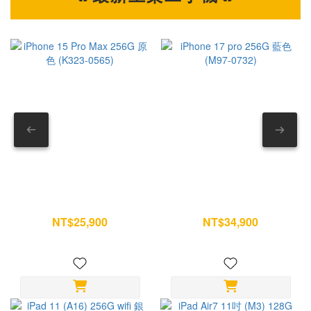
氣體或吹風機 --- 第一部分｜AirPods Pro 耳機本體怎麼清？
之外，相
耳機本體最需要注意的地方，就是揚聲器與麥克風位置。 如果
18
方法錯誤，反而可能讓灰塵越清越深。 1. 先處理表面髒污 如
性更進一步提升。
果耳機有汗水、粉底、指紋或油污，可先用乾淨柔軟布擦拭。
本，也成為
遇到較頑固的污漬，再用布稍微沾濕清水後清潔。 重點是布微
根據目前市場預測： iP
濕即可，不要滴水。 — 2. 清除網罩灰塵與耳垢 看到耳機網
18 Pro 
罩卡東西，不要直接摳。 建議使用： • 乾棉花棒 或 • 軟毛刷
布資
以單方向輕刷方式慢慢帶走髒污。 不要來回摩擦，也不要用力
高。 AI 時代來臨，消費者願意買單嗎？ 當手機價格逐漸邁向 5
壓。 — 3. 外部消毒清潔 如果想清掉表面細菌，可以用少量
萬元
酒精沾在超細纖維布上。 只擦耳機外殼即可。 記得避開： ⚠
將成為未來市場
揚聲器孔 ⚠ 麥克風孔 ⚠ 底部充電接點 — 4. 完全乾燥再收納
來真
iPhone 15 Pro Max 256G 原
iPhone 17 pro 256G 藍色
清潔後不要急著放回充電盒。 建議自然放置一段時間，確認沒
受；反
色 (K323-0565)
(M97-0732)
有殘留濕氣再使用。 --- 第二部分｜AirPods Pro 耳塞其實最容
迎前往
NT$25,900
NT$34,900
NT$28,500
NT$36,700
易藏髒 很多人只擦耳機，卻忽略耳塞。 但耳塞每天直接接觸耳
台門市據
朵，是最容易累積耳垢的位置。 5. 拆下耳塞 雙手抓住耳塞邊
機有
緣。 輕拉即可拆除。 不要扭轉硬拔。 — 6. 用清水沖洗 耳塞
站，您的3
可以單獨清洗。 直接用清水沖即可。 不要加入： ✕ 洗碗精 ✕
In
洗髮精 ✕ 酒精 ✕ 清潔劑 避免影響矽膠材質。 — 7. 把水分完
iPa