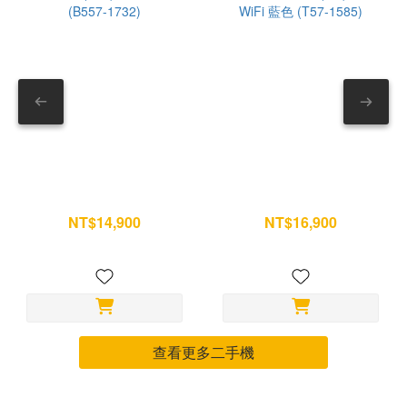
全排乾 耳塞清洗後，把開口朝下。 可放在乾布上輕拍排水。
求，歡
確保內部沒有積水。 — 8. 安裝回耳機 確認耳塞乾燥後，再
對準卡槽壓回。 安裝完成可稍微拉一下確認固定。 --- 第三部
分｜充電盒別只擦外面 充電盒常被忽略，但其實最容易積灰。
尤其底部充電孔與內部接點。 9. 清潔充電盒外觀 先用乾布擦
拭。 若有油污，再用微量酒精輔助。 不要讓液體跑進縫隙。
— 10. 清理充電孔 充電速度變慢、不容易充進去時，可以檢查
充電孔。 使用乾燥軟毛刷輕刷即可。 請避免： ✕ 金屬工具 ✕
iPad 11 (A16) 256G wifi 銀
iPad Air7 11吋 (M3) 128G
牙籤 ✕ 壓縮空氣 — 11. 清潔盒內接觸位置 打開充電盒。 使
(B557-1732)
WiFi 藍色 (T57-1585)
用乾棉花棒清潔耳機放置處與金屬接點。 不要使用濕紙巾或液
NT$14,900
NT$16,900
NT$15,700
NT$17,800
體。 完成後確認完全乾燥。 --- AirPods Pro 保養小技巧，延
長使用壽命 ✓ 運動完先擦乾再收進盒內 ✓ 不要放在高溫車內
✓ 不建議戴著洗澡 ✓ 每週做一次簡單除塵 ✓ 每月做一次完整清
潔 其實耳機不需要頻繁深層清潔，只要養成定期保養習慣，就
能讓耳機維持乾淨、音質穩定，也比較不容易出現充電接觸不良
查看更多二手機
或降噪效果下降的問題。※門市體驗 歡迎前往全台保衛站門
市，現場體驗產品質感與不同款式！ 📍 全台門市據點 →
https://guardstation.tw/全台門市一覽 若您的手機有任何維修