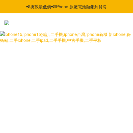
📢挑戰最低價📢iPhone 原廠電池熱銷到貨🛒
智慧購機，輕鬆省❣️二手機📱線上商城❣️
智慧購機，輕鬆省❣️二手機📱線上商城❣️