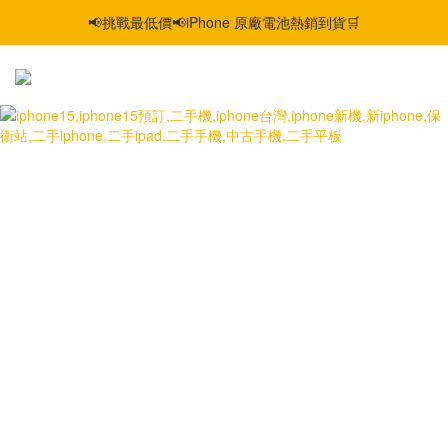
📢挑戰最低價📢iPhone 原廠電池熱銷到貨🛒
智慧購機，輕鬆省❣️二手機📱線上商城❣️
智慧購機，輕鬆省❣️二手機📱線上商城❣️