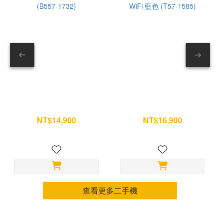
全排乾 耳塞清洗後，把開口朝下。 可放在乾布上輕拍排水。
求，歡
確保內部沒有積水。 — 8. 安裝回耳機 確認耳塞乾燥後，再
對準卡槽壓回。 安裝完成可稍微拉一下確認固定。 --- 第三部
分｜充電盒別只擦外面 充電盒常被忽略，但其實最容易積灰。
尤其底部充電孔與內部接點。 9. 清潔充電盒外觀 先用乾布擦
拭。 若有油污，再用微量酒精輔助。 不要讓液體跑進縫隙。
— 10. 清理充電孔 充電速度變慢、不容易充進去時，可以檢查
充電孔。 使用乾燥軟毛刷輕刷即可。 請避免： ✕ 金屬工具 ✕
iPad 11 (A16) 256G wifi 銀
iPad Air7 11吋 (M3) 128G
牙籤 ✕ 壓縮空氣 — 11. 清潔盒內接觸位置 打開充電盒。 使
(B557-1732)
WiFi 藍色 (T57-1585)
用乾棉花棒清潔耳機放置處與金屬接點。 不要使用濕紙巾或液
NT$14,900
NT$16,900
NT$15,700
NT$17,800
體。 完成後確認完全乾燥。 --- AirPods Pro 保養小技巧，延
長使用壽命 ✓ 運動完先擦乾再收進盒內 ✓ 不要放在高溫車內
✓ 不建議戴著洗澡 ✓ 每週做一次簡單除塵 ✓ 每月做一次完整清
潔 其實耳機不需要頻繁深層清潔，只要養成定期保養習慣，就
能讓耳機維持乾淨、音質穩定，也比較不容易出現充電接觸不良
查看更多二手機
或降噪效果下降的問題。※門市體驗 歡迎前往全台保衛站門
市，現場體驗產品質感與不同款式！ 📍 全台門市據點 →
https://guardstation.tw/全台門市一覽 若您的手機有任何維修