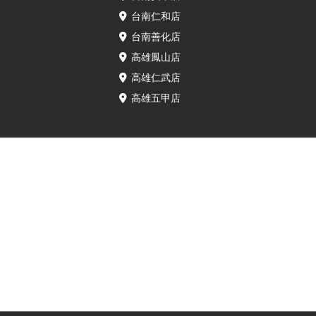
台南仁和店
台南善化店
高雄鳳山店
高雄仁武店
高雄五甲店
⚠️服務揭露說明⚠️
• 本服務由已通過IRP認證的保衛站門市所提供。所使用零件為透過獨立維修中
心方案取得，官方對本次維修行為與所用零件不負責任。維修保固與後續服務
由已通過IRP認證的保衛站門市全權提供。
• 裝置如已拆機、非由官方授權通路維修，原廠保固即可能失效。若原故障屬人
為因素、外力損壞、水氣滲入或其他保固外情形，亦不在保固範圍內。