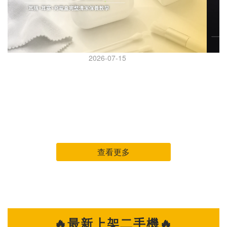
2026-07-15
AirPods Pro 怎麼清？耳機、耳塞、充電盒完整清潔保
AI 
養教學
AirPods Pro 怎麼清？耳機、耳塞、充電盒完整清潔保養教
iPhone 
學 AirPods Pro 幾乎天天戴，但很多人都是等到耳機變黃、音
可能得先做
量變小、降噪怪怪的，才想到要清潔。 其實耳機長時間接觸耳
年登場
垢、皮脂、汗水與灰塵，不只影響外觀，也可能讓聲音變悶、充
台灣
電異常，甚至縮短使用壽命。 這篇整理 AirPods Pro 日常清潔
列機種。 究竟是哪些因素
查看更多
重點，教你正確清潔耳機本體、耳塞與充電盒，讓耳機維持乾
因。 原因一：AI 浪潮帶動記憶體成本飆升 全球 AI 產業快速發
淨、好聽又耐用。 清潔 AirPods Pro 前，先準備這幾樣工具 開
展，
始前先準備簡單工具，不需要買專業設備： ✔ 超細纖維布（眼
部分
鏡布即可） ✔ 棉花棒（保持乾燥） ✔ 軟毛刷（軟毛牙刷也可
子產品面臨成本增
以） ✔ 清水 ✔ 少量 75% 酒精（僅擦拭外殼） 建議避免使用：
級，未
🔥最新上架二手機🔥
✕ 衛生紙（容易掉棉絮） ✕ 酒精直接噴灑 ✕ 尖銳物品 ✕ 高壓
升整體硬體成本。 原因