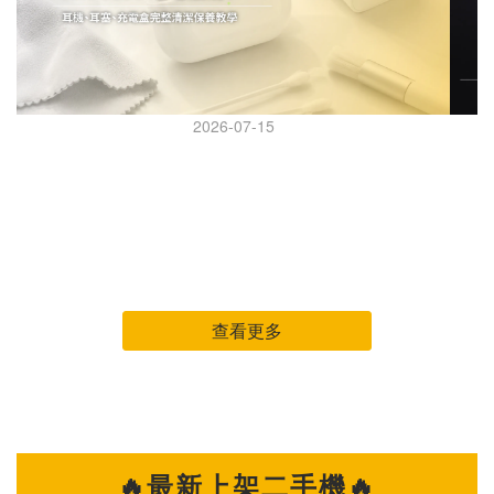
2026-07-15
AirPods Pro 怎麼清？耳機、耳塞、充電盒完整清潔保
AI 
養教學
AirPods Pro 怎麼清？耳機、耳塞、充電盒完整清潔保養教
iPhone 
學 AirPods Pro 幾乎天天戴，但很多人都是等到耳機變黃、音
可能得先做
量變小、降噪怪怪的，才想到要清潔。 其實耳機長時間接觸耳
年登場
垢、皮脂、汗水與灰塵，不只影響外觀，也可能讓聲音變悶、充
台灣
電異常，甚至縮短使用壽命。 這篇整理 AirPods Pro 日常清潔
列機種。 究竟是哪些因素
查看更多
重點，教你正確清潔耳機本體、耳塞與充電盒，讓耳機維持乾
因。 原因一：AI 浪潮帶動記憶體成本飆升 全球 AI 產業快速發
淨、好聽又耐用。 清潔 AirPods Pro 前，先準備這幾樣工具 開
展，
始前先準備簡單工具，不需要買專業設備： ✔ 超細纖維布（眼
部分
鏡布即可） ✔ 棉花棒（保持乾燥） ✔ 軟毛刷（軟毛牙刷也可
子產品面臨成本增
以） ✔ 清水 ✔ 少量 75% 酒精（僅擦拭外殼） 建議避免使用：
級，未
🔥最新上架二手機🔥
✕ 衛生紙（容易掉棉絮） ✕ 酒精直接噴灑 ✕ 尖銳物品 ✕ 高壓
升整體硬體成本。 原因