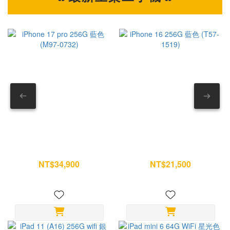
氣體或吹風機 --- 第一部分｜AirPods Pro 耳機本體怎麼清？
之外，相
耳機本體最需要注意的地方，就是揚聲器與麥克風位置。 如果
18
方法錯誤，反而可能讓灰塵越清越深。 1. 先處理表面髒污 如
性更進一步提升。
果耳機有汗水、粉底、指紋或油污，可先用乾淨柔軟布擦拭。
本，也成為
遇到較頑固的污漬，再用布稍微沾濕清水後清潔。 重點是布微
根據目前市場預測： iP
濕即可，不要滴水。 — 2. 清除網罩灰塵與耳垢 看到耳機網
18 Pro 
罩卡東西，不要直接摳。 建議使用： • 乾棉花棒 或 • 軟毛刷
布資
以單方向輕刷方式慢慢帶走髒污。 不要來回摩擦，也不要用力
高。 AI 時代來臨，消費者願意買單嗎？ 當手機價格逐漸邁向 5
壓。 — 3. 外部消毒清潔 如果想清掉表面細菌，可以用少量
萬元
酒精沾在超細纖維布上。 只擦耳機外殼即可。 記得避開： ⚠
將成為未來市場
揚聲器孔 ⚠ 麥克風孔 ⚠ 底部充電接點 — 4. 完全乾燥再收納
來真
iPhone 17 pro 256G 藍色
iPhone 16 256G 藍色 (T57-
清潔後不要急著放回充電盒。 建議自然放置一段時間，確認沒
受；反
(M97-0732)
1519)
有殘留濕氣再使用。 --- 第二部分｜AirPods Pro 耳塞其實最容
迎前往
NT$34,900
NT$21,500
NT$36,700
NT$22,600
易藏髒 很多人只擦耳機，卻忽略耳塞。 但耳塞每天直接接觸耳
台門市據
朵，是最容易累積耳垢的位置。 5. 拆下耳塞 雙手抓住耳塞邊
機有
緣。 輕拉即可拆除。 不要扭轉硬拔。 — 6. 用清水沖洗 耳塞
站，您的3
可以單獨清洗。 直接用清水沖即可。 不要加入： ✕ 洗碗精 ✕
In
洗髮精 ✕ 酒精 ✕ 清潔劑 避免影響矽膠材質。 — 7. 把水分完
iPa