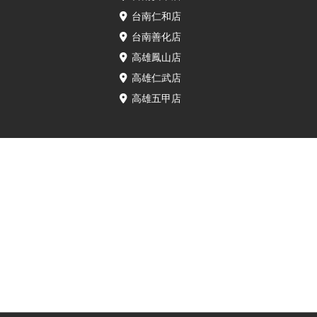
台南仁和店
台南善化店
高雄鳳山店
高雄仁武店
高雄五甲店
⚠️服務揭露說明⚠️
• 本服務由已通過IRP認證的保衛站門市所提供。所使用零件為透過獨立維修中
心方案取得，官方對本次維修行為與所用零件不負責任。維修保固與後續服務
由已通過IRP認證的保衛站門市全權提供。
• 裝置如已拆機、非由官方授權通路維修，原廠保固即可能失效。若原故障屬人
為因素、外力損壞、水氣滲入或其他保固外情形，亦不在保固範圍內。