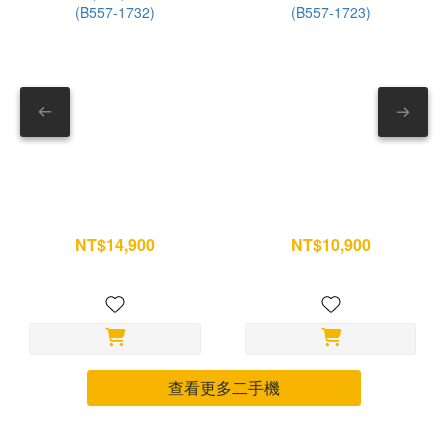
全排乾 耳塞清洗後，把開口朝下。 可放在乾布上輕拍排水。
求，歡
確保內部沒有積水。 — 8. 安裝回耳機 確認耳塞乾燥後，再
對準卡槽壓回。 安裝完成可稍微拉一下確認固定。 --- 第三部
分｜充電盒別只擦外面 充電盒常被忽略，但其實最容易積灰。
尤其底部充電孔與內部接點。 9. 清潔充電盒外觀 先用乾布擦
拭。 若有油污，再用微量酒精輔助。 不要讓液體跑進縫隙。
— 10. 清理充電孔 充電速度變慢、不容易充進去時，可以檢查
充電孔。 使用乾燥軟毛刷輕刷即可。 請避免： ✕ 金屬工具 ✕
iPad 11 (A16) 256G wifi 銀
iPad mini 6 64G WiFi 星光色
牙籤 ✕ 壓縮空氣 — 11. 清潔盒內接觸位置 打開充電盒。 使
(B557-1732)
(B557-1723)
NT$14,900
NT$10,900
用乾棉花棒清潔耳機放置處與金屬接點。 不要使用濕紙巾或液
NT$15,700
NT$11,500
體。 完成後確認完全乾燥。 --- AirPods Pro 保養小技巧，延
長使用壽命 ✓ 運動完先擦乾再收進盒內 ✓ 不要放在高溫車內
✓ 不建議戴著洗澡 ✓ 每週做一次簡單除塵 ✓ 每月做一次完整清
潔 其實耳機不需要頻繁深層清潔，只要養成定期保養習慣，就
能讓耳機維持乾淨、音質穩定，也比較不容易出現充電接觸不良
查看更多二手機
或降噪效果下降的問題。※門市體驗 歡迎前往全台保衛站門
市，現場體驗產品質感與不同款式！ 📍 全台門市據點 →
https://guardstation.tw/全台門市一覽 若您的手機有任何維修