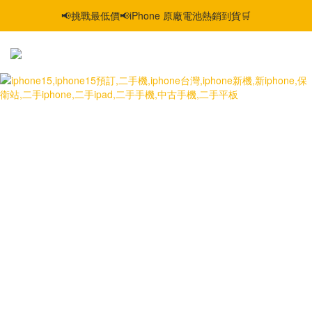
📢挑戰最低價📢iPhone 原廠電池熱銷到貨🛒
智慧購機，輕鬆省❣️二手機📱線上商城❣️
智慧購機，輕鬆省❣️二手機📱線上商城❣️