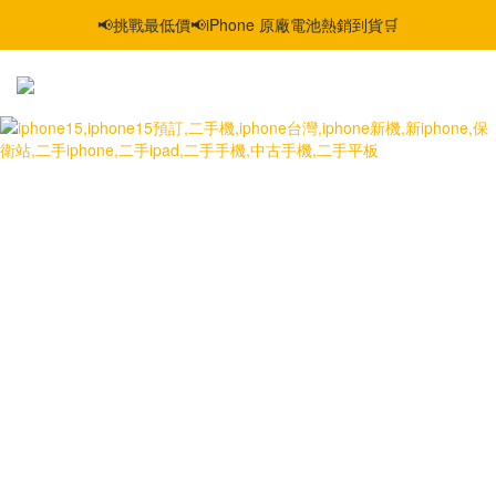
📢挑戰最低價📢iPhone 原廠電池熱銷到貨🛒
智慧購機，輕鬆省❣️二手機📱線上商城❣️
智慧購機，輕鬆省❣️二手機📱線上商城❣️