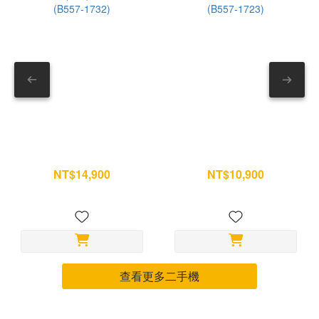
全排乾 耳塞清洗後，把開口朝下。 可放在乾布上輕拍排水。
求，歡
確保內部沒有積水。 — 8. 安裝回耳機 確認耳塞乾燥後，再
對準卡槽壓回。 安裝完成可稍微拉一下確認固定。 --- 第三部
分｜充電盒別只擦外面 充電盒常被忽略，但其實最容易積灰。
尤其底部充電孔與內部接點。 9. 清潔充電盒外觀 先用乾布擦
拭。 若有油污，再用微量酒精輔助。 不要讓液體跑進縫隙。
— 10. 清理充電孔 充電速度變慢、不容易充進去時，可以檢查
充電孔。 使用乾燥軟毛刷輕刷即可。 請避免： ✕ 金屬工具 ✕
iPad 11 (A16) 256G wifi 銀
iPad mini 6 64G WiFi 星光色
牙籤 ✕ 壓縮空氣 — 11. 清潔盒內接觸位置 打開充電盒。 使
(B557-1732)
(B557-1723)
NT$14,900
NT$10,900
用乾棉花棒清潔耳機放置處與金屬接點。 不要使用濕紙巾或液
NT$15,700
NT$11,500
體。 完成後確認完全乾燥。 --- AirPods Pro 保養小技巧，延
長使用壽命 ✓ 運動完先擦乾再收進盒內 ✓ 不要放在高溫車內
✓ 不建議戴著洗澡 ✓ 每週做一次簡單除塵 ✓ 每月做一次完整清
潔 其實耳機不需要頻繁深層清潔，只要養成定期保養習慣，就
能讓耳機維持乾淨、音質穩定，也比較不容易出現充電接觸不良
查看更多二手機
或降噪效果下降的問題。※門市體驗 歡迎前往全台保衛站門
市，現場體驗產品質感與不同款式！ 📍 全台門市據點 →
https://guardstation.tw/全台門市一覽 若您的手機有任何維修