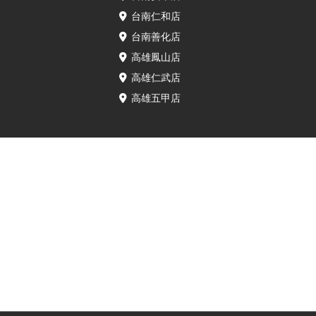
台南仁和店
台南善化店
高雄鳳山店
高雄仁武店
高雄五甲店
⚠️服務揭露說明⚠️
• 本服務由已通過IRP認證的保衛站門市所提供。所使用零件為透過獨立維修中
心方案取得，官方對本次維修行為與所用零件不負責任。維修保固與後續服務
由已通過IRP認證的保衛站門市全權提供。
• 裝置如已拆機、非由官方授權通路維修，原廠保固即可能失效。若原故障屬人
為因素、外力損壞、水氣滲入或其他保固外情形，亦不在保固範圍內。