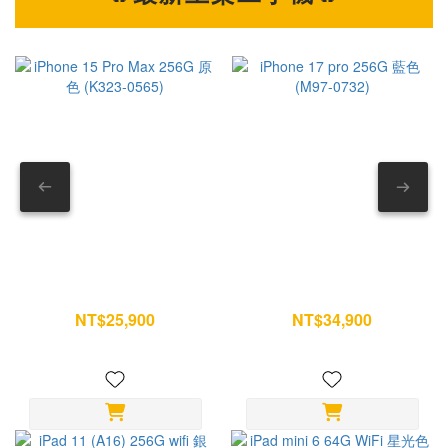
氣體或吹風機 --- 第一部分｜AirPods Pro 耳機本體怎麼清？
之外，相
耳機本體最需要注意的地方，就是揚聲器與麥克風位置。 如果
18
方法錯誤，反而可能讓灰塵越清越深。 1. 先處理表面髒污 如
性更進一步提升。
果耳機有汗水、粉底、指紋或油污，可先用乾淨柔軟布擦拭。
本，也成為
遇到較頑固的污漬，再用布稍微沾濕清水後清潔。 重點是布微
根據目前市場預測： iP
濕即可，不要滴水。 — 2. 清除網罩灰塵與耳垢 看到耳機網
18 Pro 
罩卡東西，不要直接摳。 建議使用： • 乾棉花棒 或 • 軟毛刷
布資
以單方向輕刷方式慢慢帶走髒污。 不要來回摩擦，也不要用力
高。 AI 時代來臨，消費者願意買單嗎？ 當手機價格逐漸邁向 5
壓。 — 3. 外部消毒清潔 如果想清掉表面細菌，可以用少量
萬元
酒精沾在超細纖維布上。 只擦耳機外殼即可。 記得避開： ⚠
將成為未來市場
揚聲器孔 ⚠ 麥克風孔 ⚠ 底部充電接點 — 4. 完全乾燥再收納
來真
iPhone 15 Pro Max 256G 原
iPhone 17 pro 256G 藍色
清潔後不要急著放回充電盒。 建議自然放置一段時間，確認沒
受；反
色 (K323-0565)
(M97-0732)
有殘留濕氣再使用。 --- 第二部分｜AirPods Pro 耳塞其實最容
迎前往
NT$25,900
NT$34,900
NT$28,500
NT$36,700
易藏髒 很多人只擦耳機，卻忽略耳塞。 但耳塞每天直接接觸耳
台門市據
朵，是最容易累積耳垢的位置。 5. 拆下耳塞 雙手抓住耳塞邊
機有
緣。 輕拉即可拆除。 不要扭轉硬拔。 — 6. 用清水沖洗 耳塞
站，您的3
可以單獨清洗。 直接用清水沖即可。 不要加入： ✕ 洗碗精 ✕
In
洗髮精 ✕ 酒精 ✕ 清潔劑 避免影響矽膠材質。 — 7. 把水分完
iPa