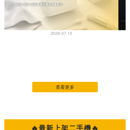
2026-07-15
AirPods Pro 怎麼清？耳機、耳塞、充電盒完整清潔保
AI 
養教學
AirPods Pro 怎麼清？耳機、耳塞、充電盒完整清潔保養教
iPhone 
學 AirPods Pro 幾乎天天戴，但很多人都是等到耳機變黃、音
可能得先做
量變小、降噪怪怪的，才想到要清潔。 其實耳機長時間接觸耳
年登場
垢、皮脂、汗水與灰塵，不只影響外觀，也可能讓聲音變悶、充
台灣
電異常，甚至縮短使用壽命。 這篇整理 AirPods Pro 日常清潔
列機種。 究竟是哪些因素
查看更多
重點，教你正確清潔耳機本體、耳塞與充電盒，讓耳機維持乾
因。 原因一：AI 浪潮帶動記憶體成本飆升 全球 AI 產業快速發
淨、好聽又耐用。 清潔 AirPods Pro 前，先準備這幾樣工具 開
展，
始前先準備簡單工具，不需要買專業設備： ✔ 超細纖維布（眼
部分
鏡布即可） ✔ 棉花棒（保持乾燥） ✔ 軟毛刷（軟毛牙刷也可
子產品面臨成本增
以） ✔ 清水 ✔ 少量 75% 酒精（僅擦拭外殼） 建議避免使用：
級，未
🔥最新上架二手機🔥
✕ 衛生紙（容易掉棉絮） ✕ 酒精直接噴灑 ✕ 尖銳物品 ✕ 高壓
升整體硬體成本。 原因