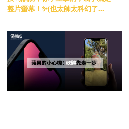
整片螢幕！✨(也太帥太科幻了...
🔮 蘋果的小心機：軟體先走一步
蘋果其實很愛玩這套：
iPad 推多工前，先在 Xcode 加進