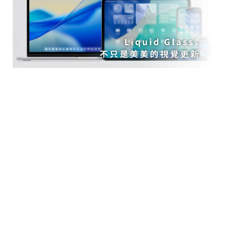
Liquid Glass：不只是美美的視覺更
新
在 WWDC 2025，蘋果把 Liquid
Glass 包裝成一個「跨平台統一視覺
風格」，強調玻璃質感、流暢動畫，
讓內容才是主角。
聽起來很合理，但大家心裡 OS：為
什麼要搞透明玻璃？這背後肯定有