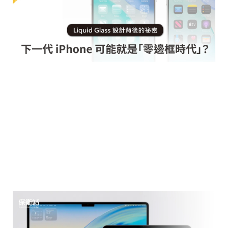
iOS 26 推出了一個超吸睛的新設計語
言 —— Liquid Glass（液態玻璃）。
乍看之下只是讓介面更通透、更有質
感，結果仔細挖下去…竟然藏著蘋果
下一代 iPhone 的大秘密！？