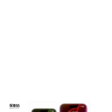
裡，蘋果非常強調一件事：
👉「任何 UI 元件都不能貼到螢幕邊
緣。」這 déjà vu 讓人想起 iOS 11 時
代，那時候蘋果突然要求大家避開畫
面頂部和底部，結果後來 iPhone X 出
來，大家才懂 —— 原來是要讓位給
「瀏海」跟「Home 指示條」。