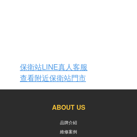
若是您有
iPhone
、
iPad
、
MacBook
等
Apple
周邊的新機、二手機購買及設備
維修需求，歡迎加入我們的
LINE
詢
問，或是直接到我們實體門市諮詢呦
～
保衛站LINE真人客服
查看附近保衛站門市
ABOUT US
品牌介紹
維修案例