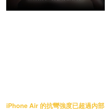
多年後，蘋果推出新一代超薄手機
iPhone Air。外界第一時間就聯想到：
「機身這麼薄，會不會重演彎曲
門？」
面對質疑，蘋果這次選擇正面回應。
在一場專訪中，蘋果硬體工程資深副
總裁 John Ternus 與行銷資深副總裁
Greg Joswiak（Joz）表示：
iPhone Air 的抗彎強度已超過內部