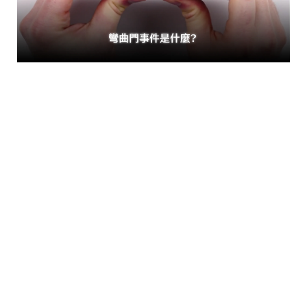
iPhone 6 彎曲門事件回顧
2014 年，蘋果發表 iPhone 6 與
iPhone 6 Plus，卻很快陷入「彎曲
門」（Bendgate）爭議。當時許多用
戶抱怨手機容易變形，不僅徒手就能
折彎，放在褲子後口袋也可能因坐下
而受損，甚至引發集體訴訟。
根據法院後來公開的蘋果內部測試數