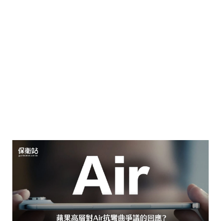
失靈，這個問題後來被稱為「觸控疾
病」（Touch Disease）。蘋果雖在
iPhone 6s 改善了設計（加強背殼、
移動觸控 IC 位置），卻始終沒有針對
iPhone 6 的彎曲門正式道歉，僅聲稱
問題出現在摔落或額外壓力後。