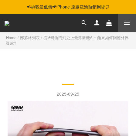
📢挑戰最低價📢iPhone 原廠電池熱銷到貨🛒
智慧購機，輕鬆省❣️二手機📱線上商城❣️
智慧購機，輕鬆省❣️二手機📱線上商城❣️
Home
/
部落格列表
/
從i6彎曲門到史上最薄新機Air: 蘋果如何回應外界
疑慮?
從i6彎曲門到史上最薄新機
Air: 蘋果如何回應外界疑慮?
2025-09-25