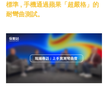
標準 , 手機通過蘋果「超嚴格」的
耐彎曲測試。
為了展現信心，蘋果甚至當場請記者
「用力彎看看」。結果記者全力嘗試
也未能折彎，若真的壞掉，蘋果還承