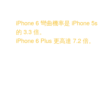
據，iPhone 6 的耐彎曲度比 iPhone
5s 低上許多：
iPhone 6 彎曲機率是 iPhone 5s
的 3.3 倍。
iPhone 6 Plus 更高達 7.2 倍。
換句話說，蘋果早在產品發表前就知
道這一代的機身更容易彎，但並未公
開承認。
更嚴重的是，2016 年 iFixit 揭露
iPhone 6 系列存在設計瑕疵，長期受
力會導致觸控晶片（Touch IC）與主
機板焊點鬆動，造成螢幕閃爍或觸控