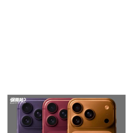
彩運用彈性大幅提升，也讓 Apple 有空間嘗試更高
飽和、更有存在感的顏色，例如話題性十足的「宇
宙橙」。
而根據 Mark Gurman 分析，iPhone 17 Pro 的宇
宙橙在中國市場銷量亮眼，是該系列銷售成長的關
鍵之一。這也讓 Apple 更有信心，在高階機型上嘗
試「更個性化」的色彩策略。
因此，今年的深紅色，很可能不只是配色更新，而
是 Pro 系列定位轉向的重要信號。