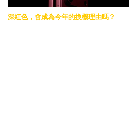
深紅色，會成為今年的換機理由嗎？
整體來看，若 iPhone 18 Pro 真加入深紅色，代表
Apple 正重新思考 Pro 系列的色彩語言。過去強調
專業感與低調金屬質感，如今轉向更具辨識度與個
性化的色系，或許意味著高階市場已進入「風格驅
動」的新階段。
在硬體規格逐漸成熟的時代，顏色其實早已是影響
換機決策的重要變數。
你會為久違的深紅色心動？
還是更期待摺疊機帶來的全新體驗？
答案，恐怕得等到 9 月發表會才會揭曉。但可以確
定的是——這一次，Pro 系列可能真的要「翻紅」
了。