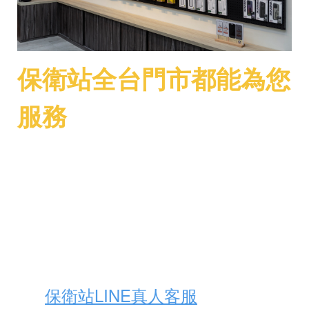
保衛站全台門市都能為您
服務
若是您有
iPhone
、
iPad
、
MacBook
等
Apple
周邊的新機、二手機購買及設備
維修需求，歡迎加入我們的
LINE
詢
問，或是直接到我們實體門市諮詢呦
～
保衛站LINE真人客服