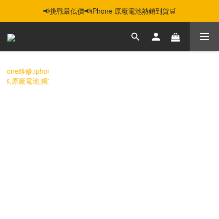
📢挑戰最低價📢iPhone 原廠電池熱銷到貨🛒
智慧購機，輕鬆省❣️二手機📱線上商城❣️
智慧購機，輕鬆省❣️二手機📱線上商城❣️