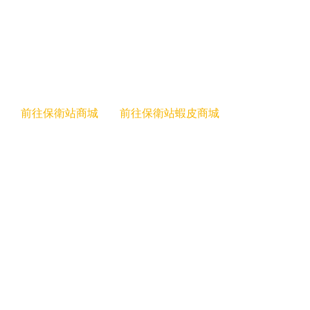
加一元拿 iPhone 原廠電池九折券
活動期間：即日起至2024/12/31
於保衛站官網線上商城或蝦皮商城，
不限金額消費
即可加購
一元購買
iPhone 原廠電池維修 9 折券
。
➡️
前往保衛站商城
｜➡️
前往保衛站蝦皮商城