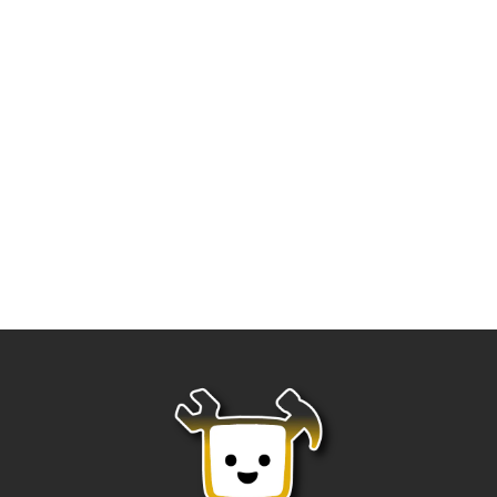
iPhone 16🧧LINE 線上大禮包
活動期間：即日起至2024/12/31
🔥保衛站超值五大優惠 只要領券就能用🔥
1️⃣螢幕保衛貼「現折 200 元」2️⃣全機包膜「現折 200 元」
3️⃣周邊配件「9 折優惠價」4️⃣二手機「收購價多1,000元」
5️⃣預購 iPhone 16 全系列新機「送購物金 500 元」