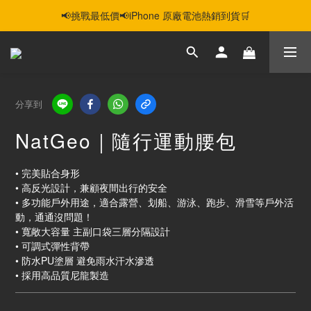
📢挑戰最低價📢iPhone 原廠電池熱銷到貨🛒
智慧購機，輕鬆省❣️二手機📱線上商城❣️
智慧購機，輕鬆省❣️二手機📱線上商城❣️
分享到
NatGeo｜隨行運動腰包
• 完美貼合身形
• 高反光設計，兼顧夜間出行的安全
• 多功能戶外用途，適合露營、划船、游泳、跑步、滑雪等戶外活
動，通通沒問題！
• 寬敞大容量 主副口袋三層分隔設計
• 可調式彈性背帶
• 防水PU塗層 避免雨水汗水滲透
• 採用高品質尼龍製造