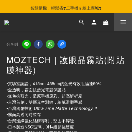
智慧購機，輕鬆省❣️二手機📱線上商城❣️
智慧購機，輕鬆省❣️二手機📱線上商城❣️
📢挑戰最低價📢iPhone 原廠電池熱銷到貨🛒
智慧購機，輕鬆省❣️二手機📱線上商城❣️
分享到
MOZTECH｜護眼晶霧貼(附貼
膜神器)
•實驗室認證，415nm-455nm的藍光有效阻隔達50%
•全透明，霧面抗藍光電競保護貼
•無色抗藍光，還原手機原彩、超高解析度
•台灣首創，雙層真空濺鍍，細膩滑順手感
•台灣獨創技術 𝘜𝘭𝘵𝘳𝘢-𝘍𝘪𝘯𝘦 𝘔𝘢𝘵𝘵𝘦 𝘛𝘦𝘤𝘩𝘯𝘰𝘭𝘰𝘨𝘺™
•霧面高透同時並存
•台灣邊緣強化結構專利，堅固不碎邊
•日本製造NSG玻璃，9H+級超強硬度