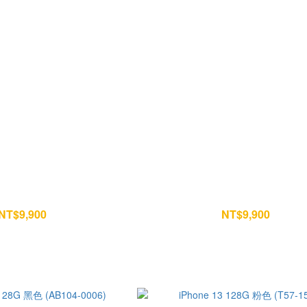
 128G 黑色 (I75-1685)
iPhone 13 128G 白色 (M97-07
NT$9,900
NT$9,900
NT$10,400
NT$10,400