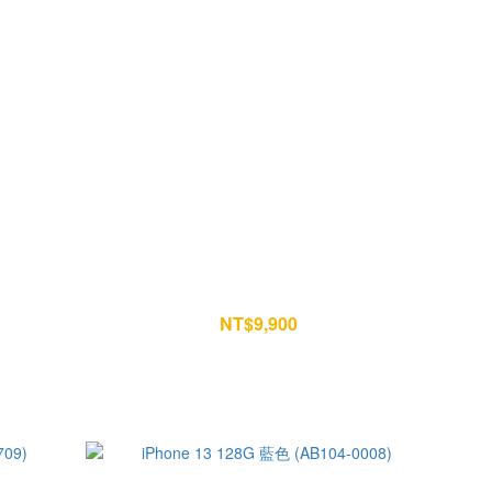
28)
iPhone 13 128G 白色 (V513-0330)
NT$9,900
NT$10,400