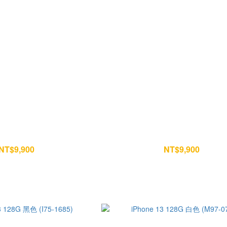
 128G 綠色 (T57-1529)
iPhone 13 128G 粉色 (T57-15
NT$9,900
NT$9,900
NT$10,400
NT$10,400