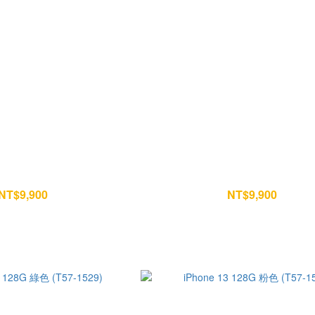
128G 藍色 (A278-0447)
iPhone 13 128G 粉色 (I75-17
NT$9,900
NT$9,900
NT$10,400
NT$10,400