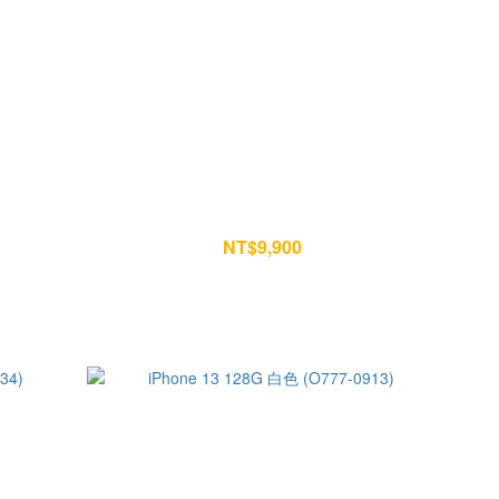
70)
iPhone 13 128G 白色 (I75-1750)
NT$9,900
NT$10,400