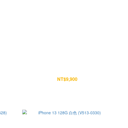
01)
iPhone 13 128G 白色 (T57-1532)
NT$9,900
NT$10,400