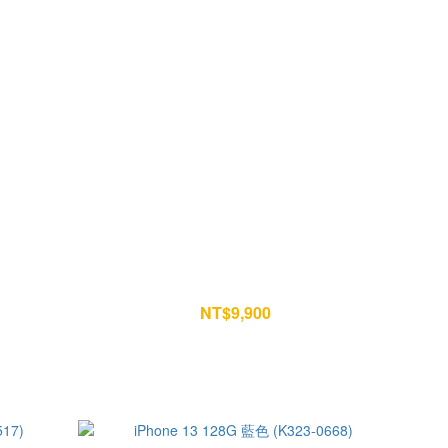
09)
iPhone 13 128G 藍色 (AB104-0008)
NT$9,900
NT$10,400