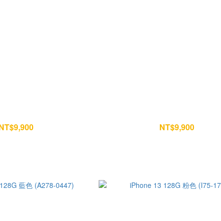
128G 粉色 (O777-0912)
iPhone 13 128G 紅色 (X59-05
NT$9,900
NT$9,900
NT$10,400
NT$10,400