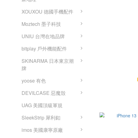
XOUXOU 德國手機配件
Moztech 墨子科技
UNIU 台灣在地品牌
bitplay 戶外機能配件
SKINARMA 日本東京潮
牌
iPhone 13 
yoose 有色
DEVILCASE 惡魔殼
UAG 美國頂級軍規
SleekStrip 犀利釦
imos 美國康寧原廠