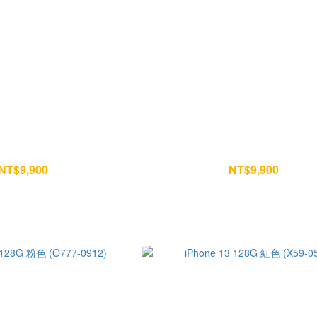
128G 藍色 (Q599-0582)
iPhone 13 128G 藍色 (I75-173
NT$9,900
NT$9,900
NT$10,400
NT$10,400