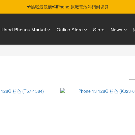
📢挑戰最低價📢iPhone 原廠電池熱銷到貨🛒
智慧購機，輕鬆省❣️二手機📱線上商城❣️
智慧購機，輕鬆省❣️二手機📱線上商城❣️
Used Phones Market
Online Store
Store
News
S
6 products