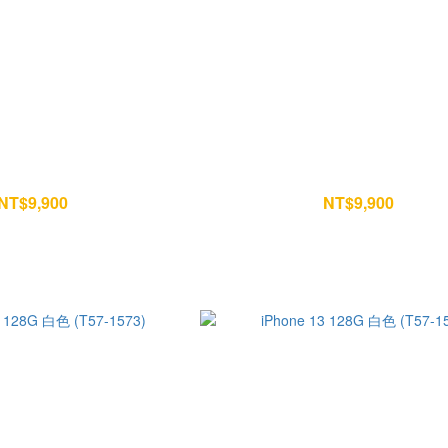
 128G 粉色 (T57-1584)
iPhone 13 128G 粉色 (K323
NT$9,900
NT$9,900
NT$10,400
NT$10,400