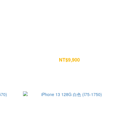
-0730)
iPhone 13 128G 藍色 (T57-1577)
NT$9,900
NT$10,400