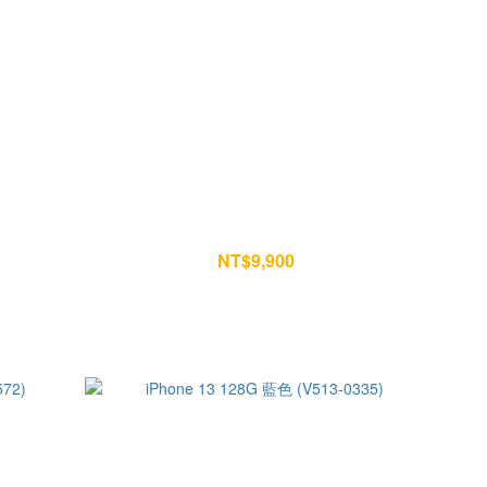
4)
iPhone 13 128G 白色 (O777-0913)
NT$9,900
NT$10,400