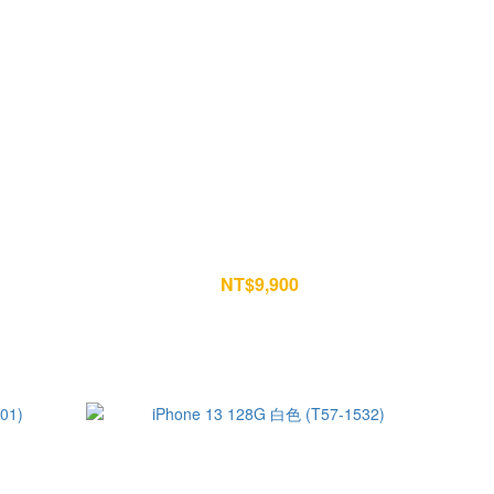
72)
iPhone 13 128G 藍色 (V513-0335)
NT$9,900
NT$10,400