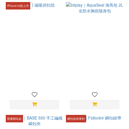
iPhone16新上市
bitplay┃磁吸掛扣殼
bitplay｜AquaSeal 海馬包
2L全防水胸前隨身包
NT$980
NT$1,480
限量聯名款
瞬扣技術專利