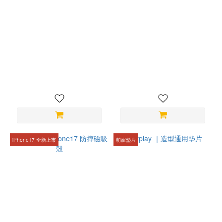
bitplay 磁吸隨行小包
bitplay ｜ AquaSeal
Waterproof Cube全防水收納
NT$880
組
NT$1,380
iPhone17 全新上市
萌寵墊片