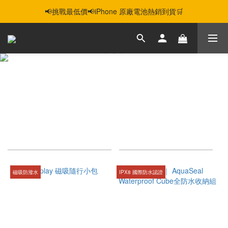
📢挑戰最低價📢iPhone 原廠電池熱銷到貨🛒
智慧購機，輕鬆省❣️二手機📱線上商城❣️
智慧購機，輕鬆省❣️二手機📱線上商城❣️
BITPLAY 戶外機能配件
25 件商品
商品排序
每頁顯示 24 個
磁吸防潑水
IPX8 國際防水認證