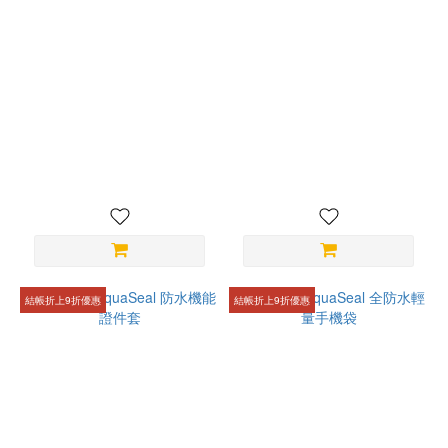
bitplay┃Weekender
bitplay┃Everyday Canvas
Canvas Tote 帆布版防潑水
Tote 帆布版防潑水日常托特
行旅托特包
包
NT$1,680
NT$1,480
結帳折上9折優惠
結帳折上9折優惠