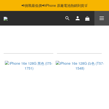
📢挑戰最低價📢iPhone 原廠電池熱銷到貨🛒
智慧購機，輕鬆省❣️二手機📱線上商城❣️
智慧購機，輕鬆省❣️二手機📱線上商城❣️
• IPHONE 16E
3 件商品
商品排序
每頁顯示 24 個