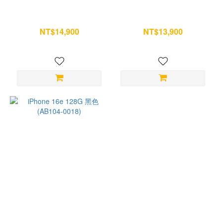
iPhone 16e 128G 黑色 (I75-
iPhone 16e 128G 白色
1751)
(T57-1548)
NT$14,900
NT$13,900
NT$15,700
NT$14,600
iPhone 16e 128G 黑色
(AB104-0018)