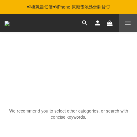
📢挑戰最低價📢iPhone 原廠電池熱銷到貨🛒
智慧購機，輕鬆省❣️二手機📱線上商城❣️
智慧購機，輕鬆省❣️二手機📱線上商城❣️
容量 128G
0 products
Sort by
24 Items per page
Sorry, there are no products in this category.
We recommend you to select other categories, or search with
concise keywords.