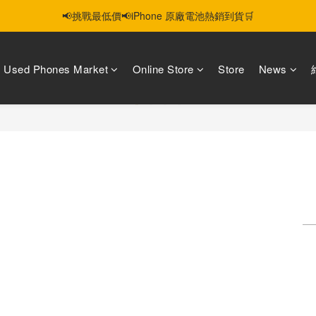
📢挑戰最低價📢iPhone 原廠電池熱銷到貨🛒
智慧購機，輕鬆省❣️二手機📱線上商城❣️
智慧購機，輕鬆省❣️二手機📱線上商城❣️
Used Phones Market
Online Store
Store
News
S
ducts
Sorry, there are no products in th