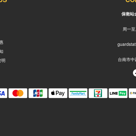
保衛站
周一至周
惠
guardsta
知
台南市中
說明