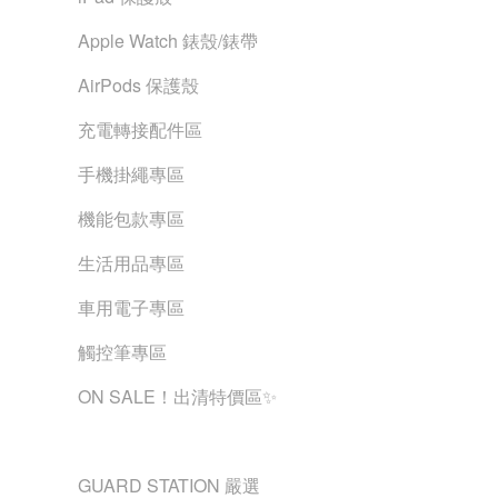
Apple Watch 錶殼/錶帶
AirPods 保護殼
充電轉接配件區
手機掛繩專區
機能包款專區
生活用品專區
車用電子專區
觸控筆專區
ON SALE！出清特價區✨
精選品牌
GUARD STATION 嚴選