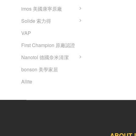
imos 美國康寧原廠
Solide 索力得
VAP
First Champion 原廠認證
Nanotol 德國奈米清潔
bonson 美學家居
Allite
ABOUT 