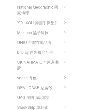
National Geographic 國
家地理
XOUXOU 德國手機配件
Moztech 墨子科技
UNIU 台灣在地品牌
bitplay 戶外機能配件
SKINARMA 日本東京潮
牌
yoose 有色
DEVILCASE 惡魔殼
UAG 美國頂級軍規
SleekStrip 犀利釦